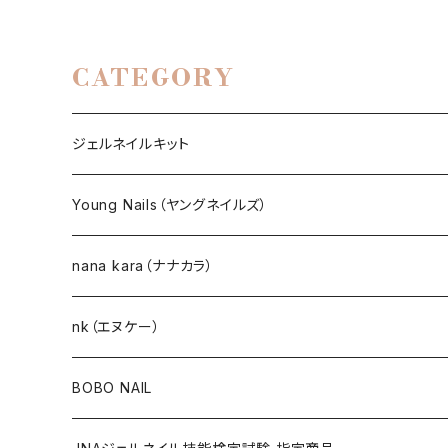
CATEGORY
ジェルネイルキット
選べるジェルネイルキット
Young Nails（ヤングネイルズ）
ネイルアート作成キット
BEST SELLERS（ベストセラー）
nana kara（ナナカラ）
KITS（キット）
GEL NAIL
nk（エヌケー）
nana kara [3g] （ナナカラ）
ACRYLIC（アクリル）
NAIL ART
GEL NAIL
BOBO NAIL
nana kara petit [1g] （ナナカラ プチ）
ACRYLIC POWDER（アクリルパウダー）
ネイルパーツ
3Dジェル
DIP & COLOR ACRYLIC POWDERS
NAIL TIPS
NAIL ART
セット