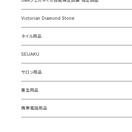
JNAジェルネイル技能検定試験 指定商品
マグネットジェル
NAIL LIQUID（ネイルリキッド）
ネイルストーンパーツ
ベースジェル
DIP AND COLOR ACRYLIC POWDERS
ネイルパーツ
GEL（ジェル）
NAIL TOOL
NAIL TOOL
単品
クリアジェル
Victorian Diamond Stone
3Dジェル
パウダー
クリアジェル
KITS（キット）
パウダー
SYNERGY GEL（シナジージェル）
ブラシ
フットファイル
ACCESSORIES（アクセサリー）
NAIL PREPS
NAIL PREPS
カラージェル 赤指定色
50粒入り
ネイル用品
ベースジェル
グリッター / ラメ
RESIN SYSTEM STEPS（レジンシステム）
グリッター / ラメ
PRECISION GEL APPLICATORS
ネイルファイル
E-FILE & BITS（電子ファイルとビット）
NAIL POLISH（ネイルポリッシュ）
LED/UVライト
1,440粒入り（大容量）
コリンスキー アクリルブラシ
SEIJAKU
トップジェル
フィルム
MANI・Q（マニキュー）
ネイルチップ
DUST COLLECTOR（集塵機）
YN NAIL POLISH（ネイルポリッシュ）
NAIL ART（ネイルアート）
スノーフレイクシリーズ
浦和工業・ウラワ（URAWA）
SHIRT
サロン用品
フィルインジェル
ネイルシール
1 STEP（ワンステップ）
アート用ツール
CURING LIGHT（硬化ライト）
YN CONVERSIONS（別のヤングネイルズ）
YN ART GLITTERS（アートグリッター）
PREPS & TREATMENTS
ビジューシリーズ
スワロフスキー
T-SHIRT
衛生用品
クリアジェル
3 STEP（スリーステップ）
フットファイル
FILES & BUFFERS（ファイルとバッファー）
YN NAIL POLISH REMOVERS（リムーバー）
YN ART MYLARS（アートマイラー）
BRUSH CAP（ブラシキャップ）
Twinkle Cap（トゥインクルキャップ）
携帯電話用品
プライマー
GEL TOP COATS（トップコートジェル）
BRUSHES（ブラシ）
YN NAIL THINNER（ネイルシンナー）
YN ART CONFETTI（アートコンフェッティ）