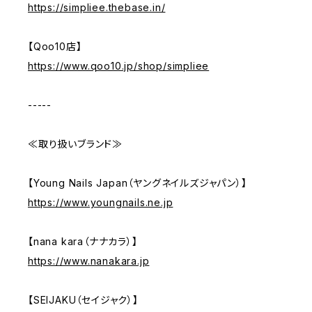
https://simpliee.thebase.in/
【Qoo10店】
https://www.qoo10.jp/shop/simpliee
-----
≪取り扱いブランド≫
【Young Nails Japan（ヤングネイルズジャパン）】
https://www.youngnails.ne.jp
【nana kara（ナナカラ）】
https://www.nanakara.jp
【SEIJAKU（セイジャク）】