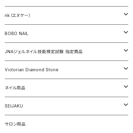
KITS（キット）
GEL NAIL
nk（エヌケー）
nana kara [3g] （ナナカラ）
ACRYLIC（アクリル）
NAIL ART
GEL NAIL
BOBO NAIL
nana kara petit [1g] （ナナカラ プチ）
ACRYLIC POWDER（アクリルパウダー）
ネイルパーツ
3Dジェル
DIP & COLOR ACRYLIC POWDERS
NAIL TIPS
NAIL ART
セット
JNAジェルネイル技能検定試験 指定商品
マグネットジェル
NAIL LIQUID（ネイルリキッド）
ネイルストーンパーツ
ベースジェル
DIP AND COLOR ACRYLIC POWDERS
ネイルパーツ
GEL（ジェル）
NAIL TOOL
NAIL TOOL
単品
クリアジェル
Victorian Diamond Stone
3Dジェル
パウダー
クリアジェル
KITS（キット）
パウダー
SYNERGY GEL（シナジージェル）
ブラシ
フットファイル
ACCESSORIES（アクセサリー）
NAIL PREPS
NAIL PREPS
カラージェル 赤指定色
50粒入り
ネイル用品
ベースジェル
グリッター / ラメ
RESIN SYSTEM STEPS（レジンシステム）
グリッター / ラメ
PRECISION GEL APPLICATORS
ネイルファイル
E-FILE & BITS（電子ファイルとビット）
NAIL POLISH（ネイルポリッシュ）
LED/UVライト
1,440粒入り（大容量）
コリンスキー アクリルブラシ
SEIJAKU
トップジェル
フィルム
MANI・Q（マニキュー）
ネイルチップ
DUST COLLECTOR（集塵機）
YN NAIL POLISH（ネイルポリッシュ）
NAIL ART（ネイルアート）
スノーフレイクシリーズ
浦和工業・ウラワ（URAWA）
SHIRT
サロン用品