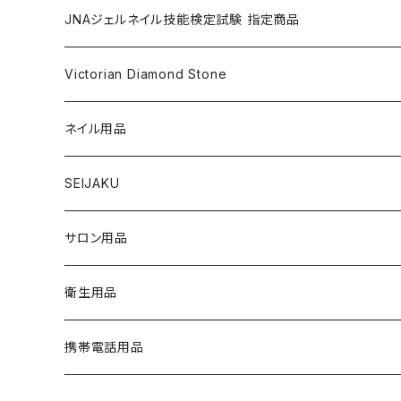
nana kara petit [1g] （ナナカラ プチ）
ACRYLIC POWDER（アクリルパウダー）
ネイルパーツ
3Dジェル
DIP & COLOR ACRYLIC POWDERS
NAIL TIPS
NAIL ART
セット
JNAジェルネイル技能検定試験 指定商品
マグネットジェル
NAIL LIQUID（ネイルリキッド）
ネイルストーンパーツ
ベースジェル
DIP AND COLOR ACRYLIC POWDERS
ネイルパーツ
GEL（ジェル）
NAIL TOOL
NAIL TOOL
単品
クリアジェル
Victorian Diamond Stone
3Dジェル
パウダー
クリアジェル
KITS（キット）
パウダー
SYNERGY GEL（シナジージェル）
ブラシ
フットファイル
ACCESSORIES（アクセサリー）
NAIL PREPS
NAIL PREPS
カラージェル 赤指定色
50粒入り
ネイル用品
ベースジェル
グリッター / ラメ
RESIN SYSTEM STEPS（レジンシステム）
グリッター / ラメ
PRECISION GEL APPLICATORS
ネイルファイル
E-FILE & BITS（電子ファイルとビット）
NAIL POLISH（ネイルポリッシュ）
LED/UVライト
1,440粒入り（大容量）
コリンスキー アクリルブラシ
SEIJAKU
トップジェル
フィルム
MANI・Q（マニキュー）
ネイルチップ
DUST COLLECTOR（集塵機）
YN NAIL POLISH（ネイルポリッシュ）
NAIL ART（ネイルアート）
スノーフレイクシリーズ
浦和工業・ウラワ（URAWA）
SHIRT
サロン用品
フィルインジェル
ネイルシール
1 STEP（ワンステップ）
アート用ツール
CURING LIGHT（硬化ライト）
YN CONVERSIONS（別のヤングネイルズ）
YN ART GLITTERS（アートグリッター）
PREPS & TREATMENTS
ビジューシリーズ
スワロフスキー
T-SHIRT
衛生用品
クリアジェル
3 STEP（スリーステップ）
フットファイル
FILES & BUFFERS（ファイルとバッファー）
YN NAIL POLISH REMOVERS（リムーバー）
YN ART MYLARS（アートマイラー）
BRUSH CAP（ブラシキャップ）
Twinkle Cap（トゥインクルキャップ）
携帯電話用品
プライマー
GEL TOP COATS（トップコートジェル）
BRUSHES（ブラシ）
YN NAIL THINNER（ネイルシンナー）
YN ART CONFETTI（アートコンフェッティ）