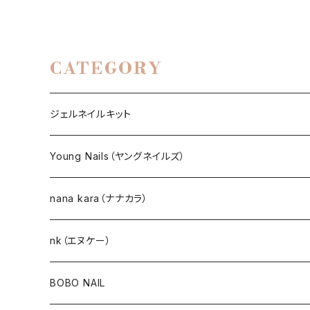
CATEGORY
ジェルネイルキット
選べるジェルネイルキット
Young Nails（ヤングネイルズ）
ネイルアート作成キット
BEST SELLERS（ベストセラー）
nana kara（ナナカラ）
KITS（キット）
GEL NAIL
nk（エヌケー）
nana kara [3g] （ナナカラ）
ACRYLIC（アクリル）
NAIL ART
GEL NAIL
BOBO NAIL