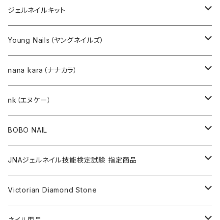
ジェルネイルキット
選べるジェルネイルキット
Young Nails（ヤングネイルズ）
ネイルアート作成キット
BEST SELLERS（ベストセラー）
nana kara（ナナカラ）
KITS（キット）
GEL NAIL
nk（エヌケー）
nana kara [3g] （ナナカラ）
ACRYLIC（アクリル）
NAIL ART
GEL NAIL
BOBO NAIL
nana kara petit [1g] （ナナカラ プチ）
ACRYLIC POWDER（アクリルパウダー）
ネイルパーツ
3Dジェル
DIP & COLOR ACRYLIC POWDERS
NAIL TIPS
NAIL ART
セット
JNAジェルネイル技能検定試験 指定商品
マグネットジェル
NAIL LIQUID（ネイルリキッド）
ネイルストーンパーツ
ベースジェル
DIP AND COLOR ACRYLIC POWDERS
ネイルパーツ
GEL（ジェル）
NAIL TOOL
NAIL TOOL
単品
クリアジェル
Victorian Diamond Stone
3Dジェル
パウダー
クリアジェル
KITS（キット）
パウダー
SYNERGY GEL（シナジージェル）
ブラシ
フットファイル
ACCESSORIES（アクセサリー）
NAIL PREPS
NAIL PREPS
カラージェル 赤指定色
50粒入り
ネイル用品