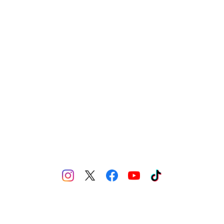
IMPLEMENTS（備品）
GEL PAINT（ジェルペイント）
MERCH（製品）
YN LIQUID ART（リキッドアート）