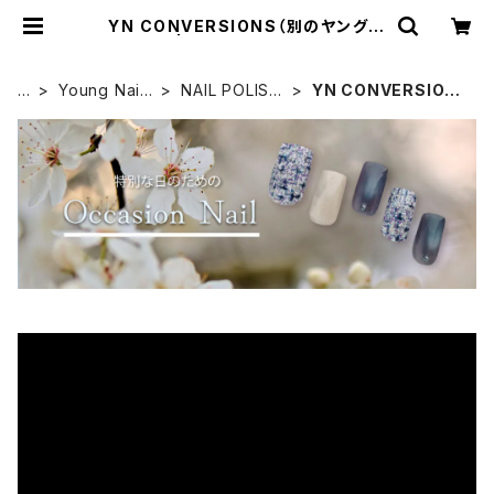
YN CONVERSIONS（別のヤングネ
イルズ） | Simpliee（シンプリー）S
TORE
H
Young Nails
NAIL POLISH
YN CONVERSION
O
（ヤングネイ
（ネイルポリッ
S（別のヤングネイル
M
ルズ）
シュ）
ズ）
E