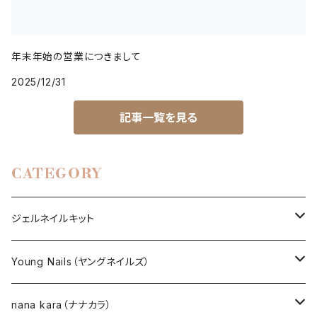
年末年始の営業につきまして
2025/12/31
記事一覧を見る
CATEGORY
ジェルネイルキット
選べるジェルネイルキット
Young Nails（ヤングネイルズ）
ネイルアート作成キット
BEST SELLERS（ベストセラー）
nana kara（ナナカラ）