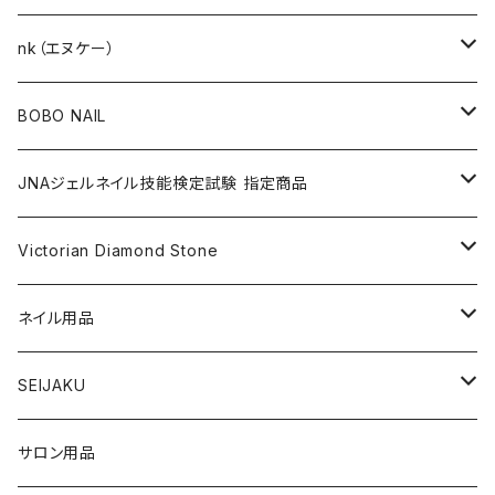
KITS（キット）
GEL NAIL
nk（エヌケー）
nana kara [3g] （ナナカラ）
ACRYLIC（アクリル）
NAIL ART
GEL NAIL
BOBO NAIL
nana kara petit [1g] （ナナカラ プチ）
ACRYLIC POWDER（アクリルパウダー）
ネイルパーツ
3Dジェル
DIP & COLOR ACRYLIC POWDERS
NAIL TIPS
NAIL ART
セット
JNAジェルネイル技能検定試験 指定商品
マグネットジェル
NAIL LIQUID（ネイルリキッド）
ネイルストーンパーツ
ベースジェル
DIP AND COLOR ACRYLIC POWDERS
ネイルパーツ
GEL（ジェル）
NAIL TOOL
NAIL TOOL
単品
クリアジェル
Victorian Diamond Stone
3Dジェル
パウダー
クリアジェル
KITS（キット）
パウダー
SYNERGY GEL（シナジージェル）
ブラシ
フットファイル
ACCESSORIES（アクセサリー）
NAIL PREPS
NAIL PREPS
カラージェル 赤指定色
50粒入り
ネイル用品
ベースジェル
グリッター / ラメ
RESIN SYSTEM STEPS（レジンシステム）
グリッター / ラメ
PRECISION GEL APPLICATORS
ネイルファイル
E-FILE & BITS（電子ファイルとビット）
NAIL POLISH（ネイルポリッシュ）
LED/UVライト
1,440粒入り（大容量）
コリンスキー アクリルブラシ
SEIJAKU
トップジェル
フィルム
MANI・Q（マニキュー）
ネイルチップ
DUST COLLECTOR（集塵機）
YN NAIL POLISH（ネイルポリッシュ）
NAIL ART（ネイルアート）
スノーフレイクシリーズ
浦和工業・ウラワ（URAWA）
SHIRT
サロン用品
フィルインジェル
ネイルシール