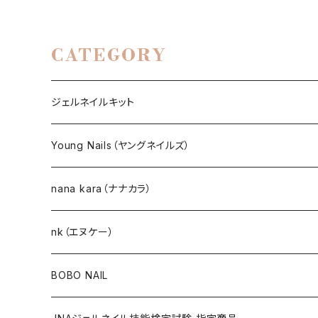
CATEGORY
ジェルネイルキット
選べるジェルネイルキット
Young Nails（ヤングネイルズ）
ネイルアート作成キット
BEST SELLERS（ベストセラー）
nana kara（ナナカラ）
KITS（キット）
GEL NAIL
nk（エヌケー）
nana kara [3g] （ナナカラ）
ACRYLIC（アクリル）
NAIL ART
GEL NAIL
BOBO NAIL
nana kara petit [1g] （ナナカラ プチ）
ACRYLIC POWDER（アクリルパウダー）
ネイルパーツ
3Dジェル
DIP & COLOR ACRYLIC POWDERS
NAIL TIPS
NAIL ART
セット