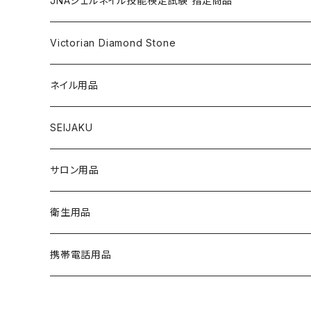
JNAジェルネイル技能検定試験 指定商品
マグネットジェル
NAIL LIQUID（ネイルリキッド）
ネイルストーンパーツ
ベースジェル
DIP AND COLOR ACRYLIC POWDERS
ネイルパーツ
GEL（ジェル）
NAIL TOOL
NAIL TOOL
単品
クリアジェル
Victorian Diamond Stone
3Dジェル
パウダー
クリアジェル
KITS（キット）
パウダー
SYNERGY GEL（シナジージェル）
ブラシ
フットファイル
ACCESSORIES（アクセサリー）
NAIL PREPS
NAIL PREPS
カラージェル 赤指定色
50粒入り
ネイル用品
ベースジェル
グリッター / ラメ
RESIN SYSTEM STEPS（レジンシステム）
グリッター / ラメ
PRECISION GEL APPLICATORS
ネイルファイル
E-FILE & BITS（電子ファイルとビット）
NAIL POLISH（ネイルポリッシュ）
LED/UVライト
1,440粒入り（大容量）
コリンスキー アクリルブラシ
SEIJAKU
トップジェル
フィルム
MANI・Q（マニキュー）
ネイルチップ
DUST COLLECTOR（集塵機）
YN NAIL POLISH（ネイルポリッシュ）
NAIL ART（ネイルアート）
スノーフレイクシリーズ
浦和工業・ウラワ（URAWA）
SHIRT
サロン用品
フィルインジェル
ネイルシール
1 STEP（ワンステップ）
アート用ツール
CURING LIGHT（硬化ライト）
YN CONVERSIONS（別のヤングネイルズ）
YN ART GLITTERS（アートグリッター）
PREPS & TREATMENTS
ビジューシリーズ
スワロフスキー
T-SHIRT
衛生用品
クリアジェル
3 STEP（スリーステップ）
フットファイル
FILES & BUFFERS（ファイルとバッファー）
YN NAIL POLISH REMOVERS（リムーバー）
YN ART MYLARS（アートマイラー）
BRUSH CAP（ブラシキャップ）
Twinkle Cap（トゥインクルキャップ）
携帯電話用品
プライマー
GEL TOP COATS（トップコートジェル）
BRUSHES（ブラシ）
YN NAIL THINNER（ネイルシンナー）
YN ART CONFETTI（アートコンフェッティ）