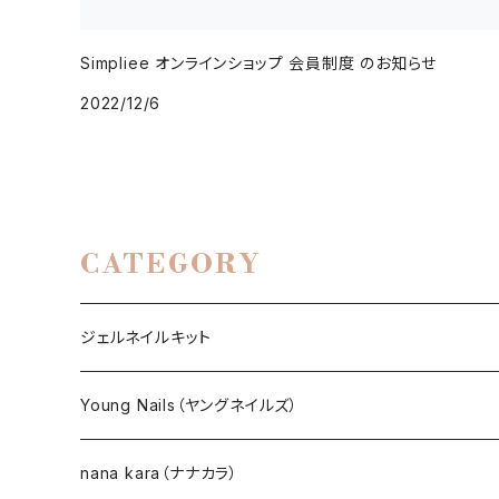
Simpliee オンラインショップ 会員制度 のお知らせ
2022/12/6
CATEGORY
ジェルネイルキット
選べるジェルネイルキット
Young Nails（ヤングネイルズ）
ネイルアート作成キット
BEST SELLERS（ベストセラー）
nana kara（ナナカラ）