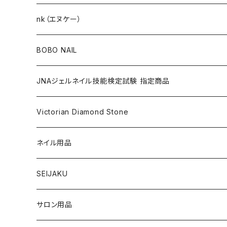
KITS（キット）
GEL NAIL
nk（エヌケー）
nana kara [3g] （ナナカラ）
ACRYLIC（アクリル）
NAIL ART
GEL NAIL
BOBO NAIL
nana kara petit [1g] （ナナカラ プチ）
ACRYLIC POWDER（アクリルパウダー）
ネイルパーツ
3Dジェル
DIP & COLOR ACRYLIC POWDERS
NAIL TIPS
NAIL ART
セット
JNAジェルネイル技能検定試験 指定商品
マグネットジェル
NAIL LIQUID（ネイルリキッド）
ネイルストーンパーツ
ベースジェル
DIP AND COLOR ACRYLIC POWDERS
ネイルパーツ
GEL（ジェル）
NAIL TOOL
NAIL TOOL
単品
クリアジェル
Victorian Diamond Stone
3Dジェル
パウダー
クリアジェル
KITS（キット）
パウダー
SYNERGY GEL（シナジージェル）
ブラシ
フットファイル
ACCESSORIES（アクセサリー）
NAIL PREPS
NAIL PREPS
カラージェル 赤指定色
50粒入り
ネイル用品
ベースジェル
グリッター / ラメ
RESIN SYSTEM STEPS（レジンシステム）
グリッター / ラメ
PRECISION GEL APPLICATORS
ネイルファイル
E-FILE & BITS（電子ファイルとビット）
NAIL POLISH（ネイルポリッシュ）
LED/UVライト
1,440粒入り（大容量）
コリンスキー アクリルブラシ
SEIJAKU
トップジェル
フィルム
MANI・Q（マニキュー）
ネイルチップ
DUST COLLECTOR（集塵機）
YN NAIL POLISH（ネイルポリッシュ）
NAIL ART（ネイルアート）
スノーフレイクシリーズ
浦和工業・ウラワ（URAWA）
SHIRT
サロン用品
フィルインジェル
ネイルシール