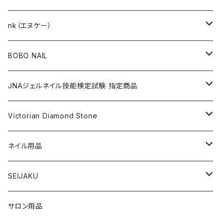
KITS（キット）
GEL NAIL
nk（エヌケー）
nana kara [3g] （ナナカラ）
ACRYLIC（アクリル）
NAIL ART
GEL NAIL
BOBO NAIL
nana kara petit [1g] （ナナカラ プチ）
ACRYLIC POWDER（アクリルパウダー）
ネイルパーツ
3Dジェル
DIP & COLOR ACRYLIC POWDERS
NAIL TIPS
NAIL ART
セット
JNAジェルネイル技能検定試験 指定商品
マグネットジェル
NAIL LIQUID（ネイルリキッド）
ネイルストーンパーツ
ベースジェル
DIP AND COLOR ACRYLIC POWDERS
ネイルパーツ
GEL（ジェル）
NAIL TOOL
NAIL TOOL
単品
クリアジェル
Victorian Diamond Stone
3Dジェル
パウダー
クリアジェル
KITS（キット）
パウダー
SYNERGY GEL（シナジージェル）
ブラシ
フットファイル
ACCESSORIES（アクセサリー）
NAIL PREPS
NAIL PREPS
カラージェル 赤指定色
50粒入り
ネイル用品
ベースジェル
グリッター / ラメ
RESIN SYSTEM STEPS（レジンシステム）
グリッター / ラメ
PRECISION GEL APPLICATORS
ネイルファイル
E-FILE & BITS（電子ファイルとビット）
NAIL POLISH（ネイルポリッシュ）
LED/UVライト
1,440粒入り（大容量）
コリンスキー アクリルブラシ
SEIJAKU
トップジェル
フィルム
MANI・Q（マニキュー）
ネイルチップ
DUST COLLECTOR（集塵機）
YN NAIL POLISH（ネイルポリッシュ）
NAIL ART（ネイルアート）
スノーフレイクシリーズ
浦和工業・ウラワ（URAWA）
SHIRT
サロン用品