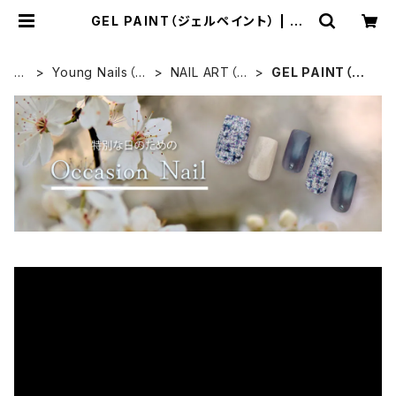
GEL PAINT（ジェルペイント） | Si
mpliee（シンプリー）STORE
H
Young Nails（ヤ
NAIL ART（ネ
GEL PAINT（ジ
O
ングネイルズ）
イルアート）
ェルペイント）
M
E