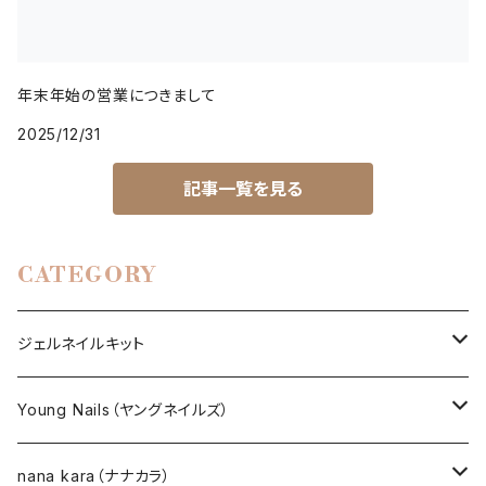
年末年始の営業につきまして
2025/12/31
記事一覧を見る
CATEGORY
ジェルネイルキット
選べるジェルネイルキット
Young Nails（ヤングネイルズ）
ネイルアート作成キット
BEST SELLERS（ベストセラー）
nana kara（ナナカラ）