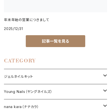
年末年始の営業につきまして
2025/12/31
記事一覧を見る
CATEGORY
ジェルネイルキット
選べるジェルネイルキット
Young Nails（ヤングネイルズ）
ネイルアート作成キット
BEST SELLERS（ベストセラー）
nana kara（ナナカラ）