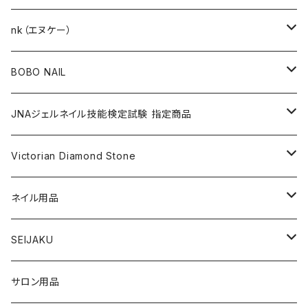
KITS（キット）
GEL NAIL
nk（エヌケー）
nana kara [3g] （ナナカラ）
ACRYLIC（アクリル）
NAIL ART
GEL NAIL
BOBO NAIL
nana kara petit [1g] （ナナカラ プチ）
ACRYLIC POWDER（アクリルパウダー）
ネイルパーツ
3Dジェル
DIP & COLOR ACRYLIC POWDERS
NAIL TIPS
NAIL ART
セット
JNAジェルネイル技能検定試験 指定商品
マグネットジェル
NAIL LIQUID（ネイルリキッド）
ネイルストーンパーツ
ベースジェル
DIP AND COLOR ACRYLIC POWDERS
ネイルパーツ
GEL（ジェル）
NAIL TOOL
NAIL TOOL
単品
クリアジェル
Victorian Diamond Stone
3Dジェル
パウダー
クリアジェル
KITS（キット）
パウダー
SYNERGY GEL（シナジージェル）
ブラシ
フットファイル
ACCESSORIES（アクセサリー）
NAIL PREPS
NAIL PREPS
カラージェル 赤指定色
50粒入り
ネイル用品
ベースジェル
グリッター / ラメ
RESIN SYSTEM STEPS（レジンシステム）
グリッター / ラメ
PRECISION GEL APPLICATORS
ネイルファイル
E-FILE & BITS（電子ファイルとビット）
NAIL POLISH（ネイルポリッシュ）
LED/UVライト
1,440粒入り（大容量）
コリンスキー アクリルブラシ
SEIJAKU
トップジェル
フィルム
MANI・Q（マニキュー）
ネイルチップ
DUST COLLECTOR（集塵機）
YN NAIL POLISH（ネイルポリッシュ）
NAIL ART（ネイルアート）
スノーフレイクシリーズ
浦和工業・ウラワ（URAWA）
SHIRT
サロン用品
フィルインジェル
ネイルシール