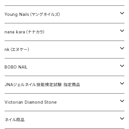
選べるジェルネイルキット
Young Nails（ヤングネイルズ）
ネイルアート作成キット
BEST SELLERS（ベストセラー）
nana kara（ナナカラ）
KITS（キット）
GEL NAIL
nk（エヌケー）
nana kara [3g] （ナナカラ）
ACRYLIC（アクリル）
NAIL ART
GEL NAIL
BOBO NAIL
nana kara petit [1g] （ナナカラ プチ）
ACRYLIC POWDER（アクリルパウダー）
ネイルパーツ
3Dジェル
DIP & COLOR ACRYLIC POWDERS
NAIL TIPS
NAIL ART
セット
JNAジェルネイル技能検定試験 指定商品
マグネットジェル
NAIL LIQUID（ネイルリキッド）
ネイルストーンパーツ
ベースジェル
DIP AND COLOR ACRYLIC POWDERS
ネイルパーツ
GEL（ジェル）
NAIL TOOL
NAIL TOOL
単品
クリアジェル
Victorian Diamond Stone
3Dジェル
パウダー
クリアジェル
KITS（キット）
パウダー
SYNERGY GEL（シナジージェル）
ブラシ
フットファイル
ACCESSORIES（アクセサリー）
NAIL PREPS
NAIL PREPS
カラージェル 赤指定色
50粒入り
ネイル用品