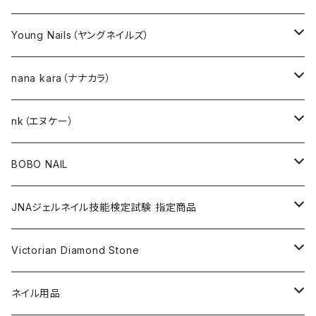
選べるジェルネイルキット
Young Nails（ヤングネイルズ）
ネイルアート作成キット
BEST SELLERS（ベストセラー）
nana kara（ナナカラ）
KITS（キット）
GEL NAIL
nk（エヌケー）
nana kara [3g] （ナナカラ）
ACRYLIC（アクリル）
NAIL ART
GEL NAIL
BOBO NAIL
nana kara petit [1g] （ナナカラ プチ）
ACRYLIC POWDER（アクリルパウダー）
ネイルパーツ
3Dジェル
DIP & COLOR ACRYLIC POWDERS
NAIL TIPS
NAIL ART
セット
JNAジェルネイル技能検定試験 指定商品
マグネットジェル
NAIL LIQUID（ネイルリキッド）
ネイルストーンパーツ
ベースジェル
DIP AND COLOR ACRYLIC POWDERS
ネイルパーツ
GEL（ジェル）
NAIL TOOL
NAIL TOOL
単品
クリアジェル
Victorian Diamond Stone
3Dジェル
パウダー
クリアジェル
KITS（キット）
パウダー
SYNERGY GEL（シナジージェル）
ブラシ
フットファイル
ACCESSORIES（アクセサリー）
NAIL PREPS
NAIL PREPS
カラージェル 赤指定色
50粒入り
ネイル用品