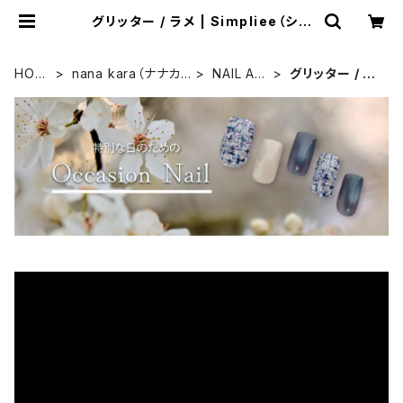
グリッター / ラメ | Simpliee（シン
プリー）STORE
HOM
nana kara（ナナカ
NAIL AR
グリッター / ラ
E
ラ）
T
メ