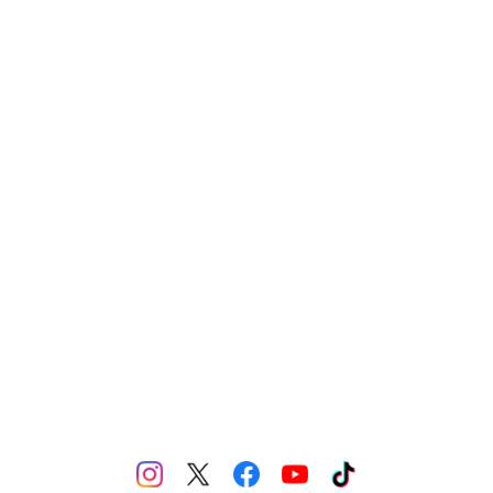
NAIL TIPS（ネイルチップ）
YN METALLIC FOILS（メタリックホイル）
IMPLEMENTS（備品）
GEL PAINT（ジェルペイント）
MERCH（製品）
YN LIQUID ART（リキッドアート）