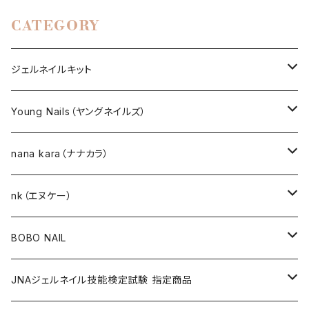
CATEGORY
ジェルネイルキット
選べるジェルネイルキット
Young Nails（ヤングネイルズ）
ネイルアート作成キット
BEST SELLERS（ベストセラー）
nana kara（ナナカラ）
KITS（キット）
GEL NAIL
nk（エヌケー）
nana kara [3g] （ナナカラ）
ACRYLIC（アクリル）
NAIL ART
GEL NAIL
BOBO NAIL
nana kara petit [1g] （ナナカラ プチ）
ACRYLIC POWDER（アクリルパウダー）
ネイルパーツ
3Dジェル
DIP & COLOR ACRYLIC POWDERS
NAIL TIPS
NAIL ART
セット
JNAジェルネイル技能検定試験 指定商品