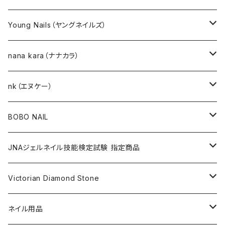
選べるジェルネイルキット
Young Nails（ヤングネイルズ）
ネイルアート作成キット
BEST SELLERS（ベストセラー）
nana kara（ナナカラ）
KITS（キット）
GEL NAIL
nk（エヌケー）
nana kara [3g] （ナナカラ）
ACRYLIC（アクリル）
NAIL ART
GEL NAIL
BOBO NAIL
nana kara petit [1g] （ナナカラ プチ）
ACRYLIC POWDER（アクリルパウダー）
ネイルパーツ
3Dジェル
DIP & COLOR ACRYLIC POWDERS
NAIL TIPS
NAIL ART
セット
JNAジェルネイル技能検定試験 指定商品
マグネットジェル
NAIL LIQUID（ネイルリキッド）
ネイルストーンパーツ
ベースジェル
DIP AND COLOR ACRYLIC POWDERS
ネイルパーツ
GEL（ジェル）
NAIL TOOL
NAIL TOOL
単品
クリアジェル
Victorian Diamond Stone
3Dジェル
パウダー
クリアジェル
KITS（キット）
パウダー
SYNERGY GEL（シナジージェル）
ブラシ
フットファイル
ACCESSORIES（アクセサリー）
NAIL PREPS
NAIL PREPS
カラージェル 赤指定色
50粒入り
ネイル用品