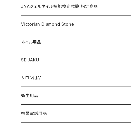
nana kara petit [1g] （ナナカラ プチ）
ACRYLIC POWDER（アクリルパウダー）
ネイルパーツ
3Dジェル
DIP & COLOR ACRYLIC POWDERS
NAIL TIPS
NAIL ART
セット
JNAジェルネイル技能検定試験 指定商品
マグネットジェル
NAIL LIQUID（ネイルリキッド）
ネイルストーンパーツ
ベースジェル
DIP AND COLOR ACRYLIC POWDERS
ネイルパーツ
GEL（ジェル）
NAIL TOOL
NAIL TOOL
単品
クリアジェル
Victorian Diamond Stone
3Dジェル
パウダー
クリアジェル
KITS（キット）
パウダー
SYNERGY GEL（シナジージェル）
ブラシ
フットファイル
ACCESSORIES（アクセサリー）
NAIL PREPS
NAIL PREPS
カラージェル 赤指定色
50粒入り
ネイル用品
ベースジェル
グリッター / ラメ
RESIN SYSTEM STEPS（レジンシステム）
グリッター / ラメ
PRECISION GEL APPLICATORS
ネイルファイル
E-FILE & BITS（電子ファイルとビット）
NAIL POLISH（ネイルポリッシュ）
LED/UVライト
1,440粒入り（大容量）
コリンスキー アクリルブラシ
SEIJAKU
トップジェル
フィルム
MANI・Q（マニキュー）
ネイルチップ
DUST COLLECTOR（集塵機）
YN NAIL POLISH（ネイルポリッシュ）
NAIL ART（ネイルアート）
スノーフレイクシリーズ
浦和工業・ウラワ（URAWA）
SHIRT
サロン用品
フィルインジェル
ネイルシール
1 STEP（ワンステップ）
アート用ツール
CURING LIGHT（硬化ライト）
YN CONVERSIONS（別のヤングネイルズ）
YN ART GLITTERS（アートグリッター）
PREPS & TREATMENTS
ビジューシリーズ
スワロフスキー
T-SHIRT
衛生用品
クリアジェル
3 STEP（スリーステップ）
フットファイル
FILES & BUFFERS（ファイルとバッファー）
YN NAIL POLISH REMOVERS（リムーバー）
YN ART MYLARS（アートマイラー）
BRUSH CAP（ブラシキャップ）
Twinkle Cap（トゥインクルキャップ）
携帯電話用品
プライマー
GEL TOP COATS（トップコートジェル）
BRUSHES（ブラシ）
YN NAIL THINNER（ネイルシンナー）
YN ART CONFETTI（アートコンフェッティ）