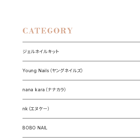
CATEGORY
ジェルネイルキット
選べるジェルネイルキット
Young Nails（ヤングネイルズ）
ネイルアート作成キット
BEST SELLERS（ベストセラー）
nana kara（ナナカラ）
KITS（キット）
GEL NAIL
nk（エヌケー）
nana kara [3g] （ナナカラ）
ACRYLIC（アクリル）
NAIL ART
GEL NAIL
BOBO NAIL