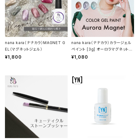
nana kara（ナナカラ）MAGNET G
nana kara（ナナカラ）カラージェル
EL（マグネットジェル）
ペイント [3g] オーロラマグネットシ
リーズ（114AMG～119AMG）
¥1,800
¥1,080