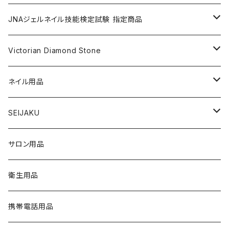
nana kara petit [1g] （ナナカラ プチ）
ACRYLIC POWDER（アクリルパウダー）
ネイルパーツ
3Dジェル
DIP & COLOR ACRYLIC POWDERS
NAIL TIPS
NAIL ART
セット
JNAジェルネイル技能検定試験 指定商品
マグネットジェル
NAIL LIQUID（ネイルリキッド）
ネイルストーンパーツ
ベースジェル
DIP AND COLOR ACRYLIC POWDERS
ネイルパーツ
GEL（ジェル）
NAIL TOOL
NAIL TOOL
単品
クリアジェル
Victorian Diamond Stone
3Dジェル
パウダー
クリアジェル
KITS（キット）
パウダー
SYNERGY GEL（シナジージェル）
ブラシ
フットファイル
ACCESSORIES（アクセサリー）
NAIL PREPS
NAIL PREPS
カラージェル 赤指定色
50粒入り
ネイル用品
ベースジェル
グリッター / ラメ
RESIN SYSTEM STEPS（レジンシステム）
グリッター / ラメ
PRECISION GEL APPLICATORS
ネイルファイル
E-FILE & BITS（電子ファイルとビット）
NAIL POLISH（ネイルポリッシュ）
LED/UVライト
1,440粒入り（大容量）
コリンスキー アクリルブラシ
SEIJAKU
トップジェル
フィルム
MANI・Q（マニキュー）
ネイルチップ
DUST COLLECTOR（集塵機）
YN NAIL POLISH（ネイルポリッシュ）
NAIL ART（ネイルアート）
スノーフレイクシリーズ
浦和工業・ウラワ（URAWA）
SHIRT
サロン用品
フィルインジェル
ネイルシール
1 STEP（ワンステップ）
アート用ツール
CURING LIGHT（硬化ライト）
YN CONVERSIONS（別のヤングネイルズ）
YN ART GLITTERS（アートグリッター）
PREPS & TREATMENTS
ビジューシリーズ
スワロフスキー
T-SHIRT
衛生用品
クリアジェル
3 STEP（スリーステップ）
フットファイル
FILES & BUFFERS（ファイルとバッファー）
YN NAIL POLISH REMOVERS（リムーバー）
YN ART MYLARS（アートマイラー）
BRUSH CAP（ブラシキャップ）
Twinkle Cap（トゥインクルキャップ）
携帯電話用品
プライマー
GEL TOP COATS（トップコートジェル）
BRUSHES（ブラシ）