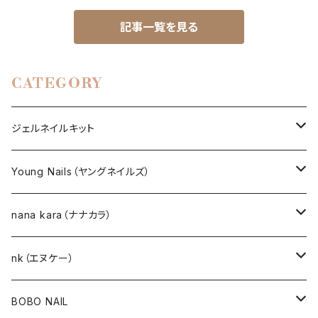
記事一覧を見る
CATEGORY
ジェルネイルキット
選べるジェルネイルキット
Young Nails（ヤングネイルズ）
ネイルアート作成キット
BEST SELLERS（ベストセラー）
nana kara（ナナカラ）
KITS（キット）
GEL NAIL
nk（エヌケー）
nana kara [3g] （ナナカラ）
ACRYLIC（アクリル）
NAIL ART
GEL NAIL
BOBO NAIL