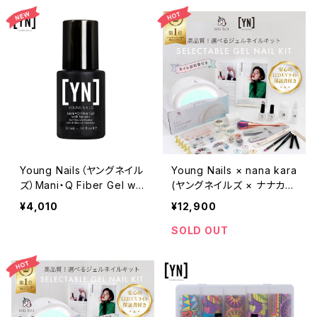
ジャータイプ）15g
ーム（500枚入り）
Young Nails（ヤングネイル
Young Nails × nana kara
ズ）Mani・Q Fiber Gel wit
(ヤングネイルズ × ナナカ
h Keratin Bottle（マニキュ
ラ) 選べるジェルネイルキッ
¥4,010
¥12,900
ー ファイバーウィズケラチ
ト
ン ボトルタイプ）10ml
SOLD OUT