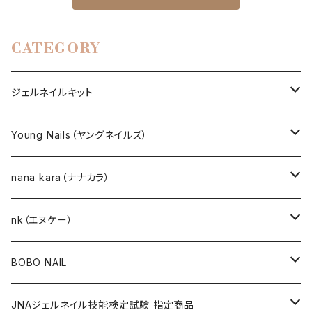
CATEGORY
ジェルネイルキット
選べるジェルネイルキット
Young Nails（ヤングネイルズ）
ネイルアート作成キット
BEST SELLERS（ベストセラー）
nana kara（ナナカラ）
KITS（キット）
GEL NAIL
nk（エヌケー）
nana kara [3g] （ナナカラ）
ACRYLIC（アクリル）
NAIL ART
GEL NAIL
BOBO NAIL
nana kara petit [1g] （ナナカラ プチ）
ACRYLIC POWDER（アクリルパウダー）
ネイルパーツ
3Dジェル
DIP & COLOR ACRYLIC POWDERS
NAIL TIPS
NAIL ART
セット
JNAジェルネイル技能検定試験 指定商品