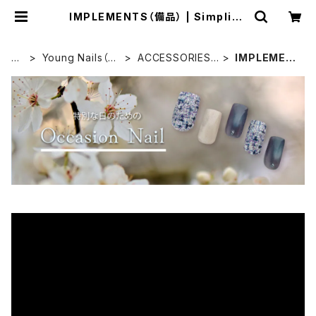
IMPLEMENTS（備品） | Simpliee
（シンプリー）STORE
H
Young Nails（ヤ
ACCESSORIES
IMPLEMEN
O
ングネイルズ）
（アクセサリー）
TS（備品）
M
E