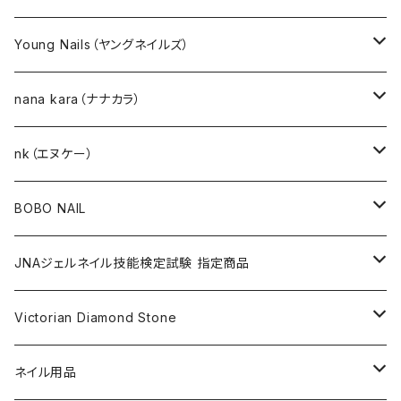
選べるジェルネイルキット
Young Nails（ヤングネイルズ）
ネイルアート作成キット
BEST SELLERS（ベストセラー）
nana kara（ナナカラ）
KITS（キット）
GEL NAIL
nk（エヌケー）
nana kara [3g] （ナナカラ）
ACRYLIC（アクリル）
NAIL ART
GEL NAIL
BOBO NAIL
nana kara petit [1g] （ナナカラ プチ）
ACRYLIC POWDER（アクリルパウダー）
ネイルパーツ
3Dジェル
DIP & COLOR ACRYLIC POWDERS
NAIL TIPS
NAIL ART
セット
JNAジェルネイル技能検定試験 指定商品
マグネットジェル
NAIL LIQUID（ネイルリキッド）
ネイルストーンパーツ
ベースジェル
DIP AND COLOR ACRYLIC POWDERS
ネイルパーツ
GEL（ジェル）
NAIL TOOL
NAIL TOOL
単品
クリアジェル
Victorian Diamond Stone
3Dジェル
パウダー
クリアジェル
KITS（キット）
パウダー
SYNERGY GEL（シナジージェル）
ブラシ
フットファイル
ACCESSORIES（アクセサリー）
NAIL PREPS
NAIL PREPS
カラージェル 赤指定色
50粒入り
ネイル用品