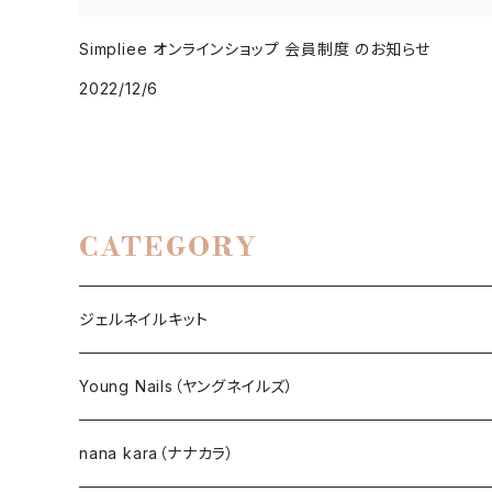
Simpliee オンラインショップ 会員制度 のお知らせ
2022/12/6
CATEGORY
ジェルネイルキット
選べるジェルネイルキット
Young Nails（ヤングネイルズ）
ネイルアート作成キット
BEST SELLERS（ベストセラー）
nana kara（ナナカラ）