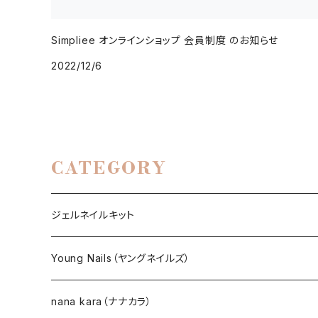
Simpliee オンラインショップ 会員制度 のお知らせ
2022/12/6
CATEGORY
ジェルネイルキット
選べるジェルネイルキット
Young Nails（ヤングネイルズ）
ネイルアート作成キット
BEST SELLERS（ベストセラー）
nana kara（ナナカラ）