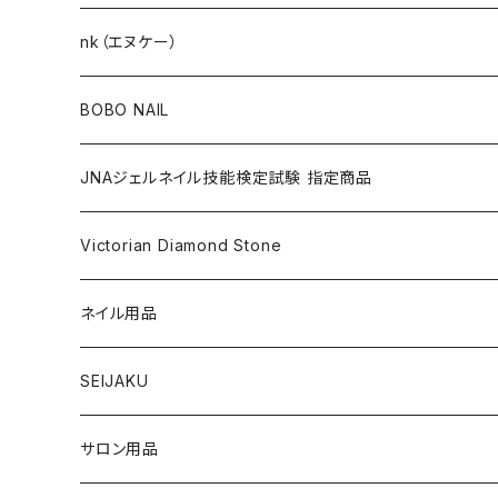
KITS（キット）
GEL NAIL
nk（エヌケー）
nana kara [3g] （ナナカラ）
ACRYLIC（アクリル）
NAIL ART
GEL NAIL
BOBO NAIL
nana kara petit [1g] （ナナカラ プチ）
ACRYLIC POWDER（アクリルパウダー）
ネイルパーツ
3Dジェル
DIP & COLOR ACRYLIC POWDERS
NAIL TIPS
NAIL ART
セット
JNAジェルネイル技能検定試験 指定商品
マグネットジェル
NAIL LIQUID（ネイルリキッド）
ネイルストーンパーツ
ベースジェル
DIP AND COLOR ACRYLIC POWDERS
ネイルパーツ
GEL（ジェル）
NAIL TOOL
NAIL TOOL
単品
クリアジェル
Victorian Diamond Stone
3Dジェル
パウダー
クリアジェル
KITS（キット）
パウダー
SYNERGY GEL（シナジージェル）
ブラシ
フットファイル
ACCESSORIES（アクセサリー）
NAIL PREPS
NAIL PREPS
カラージェル 赤指定色
50粒入り
ネイル用品
ベースジェル
グリッター / ラメ
RESIN SYSTEM STEPS（レジンシステム）
グリッター / ラメ
PRECISION GEL APPLICATORS
ネイルファイル
E-FILE & BITS（電子ファイルとビット）
NAIL POLISH（ネイルポリッシュ）
LED/UVライト
1,440粒入り（大容量）
コリンスキー アクリルブラシ
SEIJAKU
トップジェル
フィルム
MANI・Q（マニキュー）
ネイルチップ
DUST COLLECTOR（集塵機）
YN NAIL POLISH（ネイルポリッシュ）
NAIL ART（ネイルアート）
スノーフレイクシリーズ
浦和工業・ウラワ（URAWA）
SHIRT
サロン用品
フィルインジェル
ネイルシール