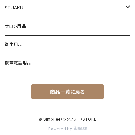
ベースジェル
グリッター / ラメ
RESIN SYSTEM STEPS（レジンシステム）
グリッター / ラメ
PRECISION GEL APPLICATORS
ネイルファイル
E-FILE & BITS（電子ファイルとビット）
NAIL POLISH（ネイルポリッシュ）
LED/UVライト
1,440粒入り（大容量）
コリンスキー アクリルブラシ
SEIJAKU
トップジェル
フィルム
MANI・Q（マニキュー）
ネイルチップ
DUST COLLECTOR（集塵機）
YN NAIL POLISH（ネイルポリッシュ）
NAIL ART（ネイルアート）
スノーフレイクシリーズ
浦和工業・ウラワ（URAWA）
SHIRT
サロン用品
フィルインジェル
ネイルシール
1 STEP（ワンステップ）
アート用ツール
CURING LIGHT（硬化ライト）
YN CONVERSIONS（別のヤングネイルズ）
YN ART GLITTERS（アートグリッター）
PREPS & TREATMENTS
ビジューシリーズ
スワロフスキー
T-SHIRT
衛生用品
クリアジェル
3 STEP（スリーステップ）
フットファイル
FILES & BUFFERS（ファイルとバッファー）
YN NAIL POLISH REMOVERS（リムーバー）
YN ART MYLARS（アートマイラー）
BRUSH CAP（ブラシキャップ）
Twinkle Cap（トゥインクルキャップ）
携帯電話用品
プライマー
GEL TOP COATS（トップコートジェル）
BRUSHES（ブラシ）
YN NAIL THINNER（ネイルシンナー）
YN ART CONFETTI（アートコンフェッティ）
ジェルブラシ
CURING LIGHT（硬化ライト）
商品一覧に戻る
FULL COVER TIPS（フルカバーネイルチップ）
YN ART FOILS（アートホイル）
NAIL TIPS（ネイルチップ）
YN METALLIC FOILS（メタリックホイル）
© Simpliee（シンプリー）STORE
IMPLEMENTS（備品）
Powered by
GEL PAINT（ジェルペイント）