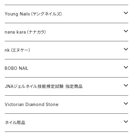
選べるジェルネイルキット
Young Nails（ヤングネイルズ）
ネイルアート作成キット
BEST SELLERS（ベストセラー）
nana kara（ナナカラ）
KITS（キット）
GEL NAIL
nk（エヌケー）
nana kara [3g] （ナナカラ）
ACRYLIC（アクリル）
NAIL ART
GEL NAIL
BOBO NAIL
nana kara petit [1g] （ナナカラ プチ）
ACRYLIC POWDER（アクリルパウダー）
ネイルパーツ
3Dジェル
DIP & COLOR ACRYLIC POWDERS
NAIL TIPS
NAIL ART
セット
JNAジェルネイル技能検定試験 指定商品
マグネットジェル
NAIL LIQUID（ネイルリキッド）
ネイルストーンパーツ
ベースジェル
DIP AND COLOR ACRYLIC POWDERS
ネイルパーツ
GEL（ジェル）
NAIL TOOL
NAIL TOOL
単品
クリアジェル
Victorian Diamond Stone
3Dジェル
パウダー
クリアジェル
KITS（キット）
パウダー
SYNERGY GEL（シナジージェル）
ブラシ
フットファイル
ACCESSORIES（アクセサリー）
NAIL PREPS
NAIL PREPS
カラージェル 赤指定色
50粒入り
ネイル用品