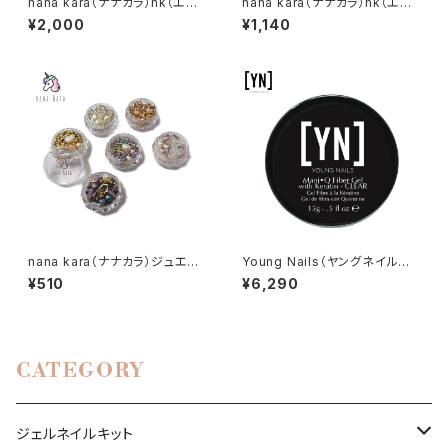
nana kara（ナナカラ）nk（エヌ
nana kara（ナナカラ）nk（エヌ
ケー）ネイルプレップ 200ml
ケー）オーロラ ミラーパウダー
¥2,000
¥1,140
プロ
nana kara（ナナカラ）ジュエリ
Young Nails（ヤングネイルズ）
ーボックス（全6色）
Mani・Q Fiber Gel with Kera
¥510
¥6,290
tin Jar（マニキュー ファイバー
ウィズケラチン ジャータイプ）15
g
CATEGORY
ジェルネイルキット