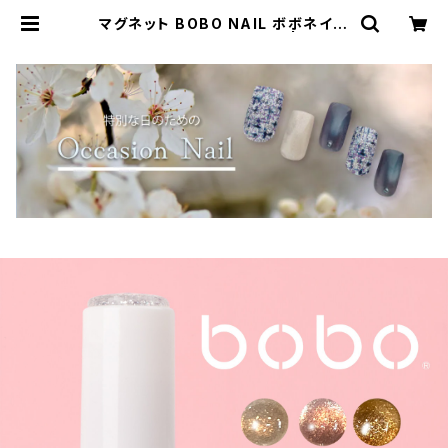
マグネット BOBO NAIL ボボネイル
【マグ4-ji12C】 12色セット | Simpl
iee（シンプリー）STORE