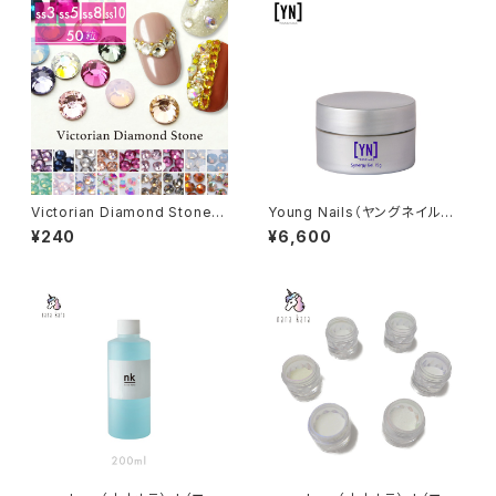
Victorian Diamond Stone
Young Nails（ヤングネイルズ）
（ヴィクトリアン ダイアモンド ス
Synergy Nail Hard Gel（シナ
¥240
¥6,600
トーン）50粒入り （カラー：019
ジーネイルハードジェル）15g
～036｜サイズ：SS3／SS5／
SS8／SS10）