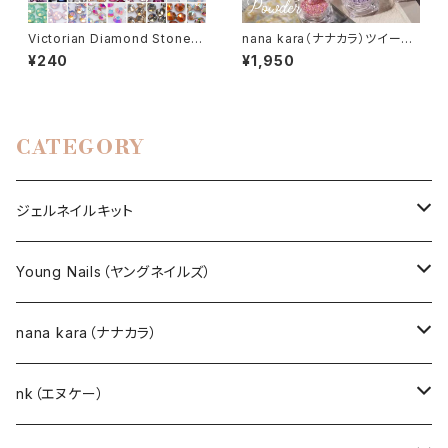
Victorian Diamond Stone
nana kara（ナナカラ）ツイード
（ヴィクトリアン ダイアモンド ス
パウダー（選べる3個セット）
¥240
¥1,950
トーン）50粒入り （カラー：019
～036｜サイズ：SS3／SS5／
SS8／SS10）
CATEGORY
ジェルネイルキット
選べるジェルネイルキット
Young Nails（ヤングネイルズ）
ネイルアート作成キット
BEST SELLERS（ベストセラー）
nana kara（ナナカラ）
KITS（キット）
GEL NAIL
nk（エヌケー）