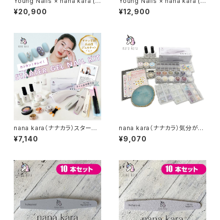
Young Nails × nana kara (ヤ
Young Nails × nana kara (ヤ
ングネイルズ × ナナカラ) 選べ
ングネイルズ × ナナカラ) 選べ
¥20,900
¥12,900
るジェルネイルキット（マグネット
るジェルネイルキット
ジェル／専用スティック付き）
nana kara（ナナカラ）スタータ
nana kara（ナナカラ）気分がア
ージェルネイルキット
ガる福袋 2024
¥7,140
¥9,070