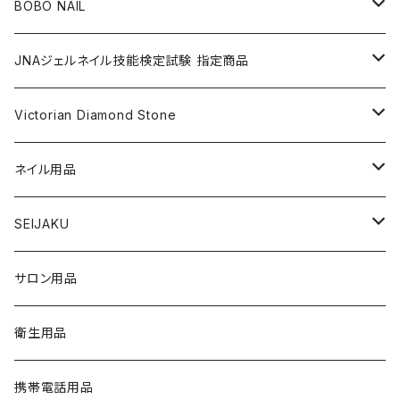
nana kara [3g] （ナナカラ）
ACRYLIC（アクリル）
NAIL ART
GEL NAIL
BOBO NAIL
nana kara petit [1g] （ナナカラ プチ）
ACRYLIC POWDER（アクリルパウダー）
ネイルパーツ
3Dジェル
DIP & COLOR ACRYLIC POWDERS
NAIL TIPS
NAIL ART
セット
JNAジェルネイル技能検定試験 指定商品
マグネットジェル
NAIL LIQUID（ネイルリキッド）
ネイルストーンパーツ
ベースジェル
DIP AND COLOR ACRYLIC POWDERS
ネイルパーツ
GEL（ジェル）
NAIL TOOL
NAIL TOOL
単品
クリアジェル
Victorian Diamond Stone
3Dジェル
パウダー
クリアジェル
KITS（キット）
パウダー
SYNERGY GEL（シナジージェル）
ブラシ
フットファイル
ACCESSORIES（アクセサリー）
NAIL PREPS
NAIL PREPS
カラージェル 赤指定色
50粒入り
ネイル用品
ベースジェル
グリッター / ラメ
RESIN SYSTEM STEPS（レジンシステム）
グリッター / ラメ
PRECISION GEL APPLICATORS
ネイルファイル
E-FILE & BITS（電子ファイルとビット）
NAIL POLISH（ネイルポリッシュ）
LED/UVライト
1,440粒入り（大容量）
コリンスキー アクリルブラシ
SEIJAKU
トップジェル
フィルム
MANI・Q（マニキュー）
ネイルチップ
DUST COLLECTOR（集塵機）
YN NAIL POLISH（ネイルポリッシュ）
NAIL ART（ネイルアート）
スノーフレイクシリーズ
浦和工業・ウラワ（URAWA）
SHIRT
サロン用品
フィルインジェル
ネイルシール
1 STEP（ワンステップ）
アート用ツール
CURING LIGHT（硬化ライト）
YN CONVERSIONS（別のヤングネイルズ）
YN ART GLITTERS（アートグリッター）
PREPS & TREATMENTS
ビジューシリーズ
スワロフスキー
T-SHIRT
衛生用品
クリアジェル
3 STEP（スリーステップ）
フットファイル
FILES & BUFFERS（ファイルとバッファー）
YN NAIL POLISH REMOVERS（リムーバー）
YN ART MYLARS（アートマイラー）
BRUSH CAP（ブラシキャップ）
Twinkle Cap（トゥインクルキャップ）
携帯電話用品