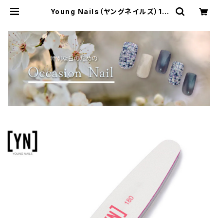
Young Nails（ヤングネイルズ）18
0/180 Pink Combo File（180/18
0 ピンクコンボファイル）10本セット
| Simpliee（シンプリー）STORE