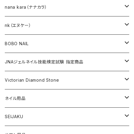
ネイルアート作成キット
BEST SELLERS（ベストセラー）
nana kara（ナナカラ）
KITS（キット）
GEL NAIL
nk（エヌケー）
nana kara [3g] （ナナカラ）
ACRYLIC（アクリル）
NAIL ART
GEL NAIL
BOBO NAIL
nana kara petit [1g] （ナナカラ プチ）
ACRYLIC POWDER（アクリルパウダー）
ネイルパーツ
3Dジェル
DIP & COLOR ACRYLIC POWDERS
NAIL TIPS
NAIL ART
セット
JNAジェルネイル技能検定試験 指定商品
マグネットジェル
NAIL LIQUID（ネイルリキッド）
ネイルストーンパーツ
ベースジェル
DIP AND COLOR ACRYLIC POWDERS
ネイルパーツ
GEL（ジェル）
NAIL TOOL
NAIL TOOL
単品
クリアジェル
Victorian Diamond Stone
3Dジェル
パウダー
クリアジェル
KITS（キット）
パウダー
SYNERGY GEL（シナジージェル）
ブラシ
フットファイル
ACCESSORIES（アクセサリー）
NAIL PREPS
NAIL PREPS
カラージェル 赤指定色
50粒入り
ネイル用品
ベースジェル
グリッター / ラメ
RESIN SYSTEM STEPS（レジンシステム）
グリッター / ラメ
PRECISION GEL APPLICATORS
ネイルファイル
E-FILE & BITS（電子ファイルとビット）
NAIL POLISH（ネイルポリッシュ）
LED/UVライト
1,440粒入り（大容量）
コリンスキー アクリルブラシ
SEIJAKU
トップジェル
フィルム
MANI・Q（マニキュー）
ネイルチップ
DUST COLLECTOR（集塵機）
YN NAIL POLISH（ネイルポリッシュ）