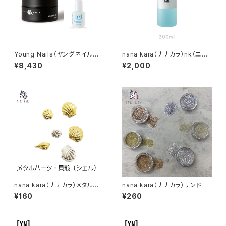
Young Nails（ヤングネイルズ）
nana kara（ナナカラ）nk（エヌ
ManiQ Soft Nail Gel（マニキ
ケー）ネイルプレップ 200ml
¥8,430
¥2,000
ュー）15g + Protein Bond（プ
ロテインボンド）7.5ml セット
nana kara（ナナカラ）メタルパ
nana kara（ナナカラ）サンドグ
ーツ・貝殻（シェル）
リッター（全6色）
¥160
¥260