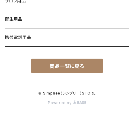
NAIL ART（ネイルアート）
スノーフレイクシリーズ
浦和工業・ウラワ（URAWA）
SHIRT
サロン用品
フィルインジェル
ネイルシール
1 STEP（ワンステップ）
アート用ツール
CURING LIGHT（硬化ライト）
YN CONVERSIONS（別のヤングネイルズ）
YN ART GLITTERS（アートグリッター）
PREPS & TREATMENTS
ビジューシリーズ
スワロフスキー
T-SHIRT
衛生用品
クリアジェル
3 STEP（スリーステップ）
フットファイル
FILES & BUFFERS（ファイルとバッファー）
YN NAIL POLISH REMOVERS（リムーバー）
YN ART MYLARS（アートマイラー）
BRUSH CAP（ブラシキャップ）
Twinkle Cap（トゥインクルキャップ）
携帯電話用品
プライマー
GEL TOP COATS（トップコートジェル）
BRUSHES（ブラシ）
YN NAIL THINNER（ネイルシンナー）
YN ART CONFETTI（アートコンフェッティ）
ジェルブラシ
CURING LIGHT（硬化ライト）
商品一覧に戻る
FULL COVER TIPS（フルカバーネイルチップ）
YN ART FOILS（アートホイル）
NAIL TIPS（ネイルチップ）
YN METALLIC FOILS（メタリックホイル）
© Simpliee（シンプリー）STORE
IMPLEMENTS（備品）
Powered by
GEL PAINT（ジェルペイント）
MERCH（製品）
YN LIQUID ART（リキッドアート）