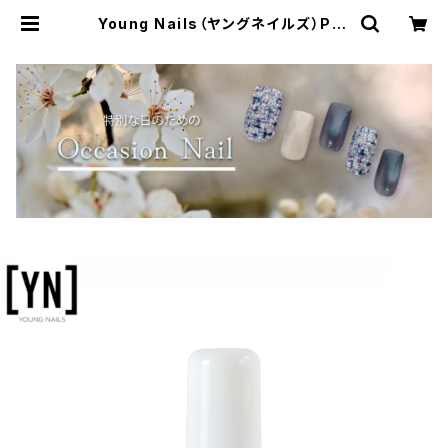
Young Nails（ヤングネイルズ）Pro
tein Bond（プロテインボンド）7.5m
l | Simpliee（シンプリー）STORE