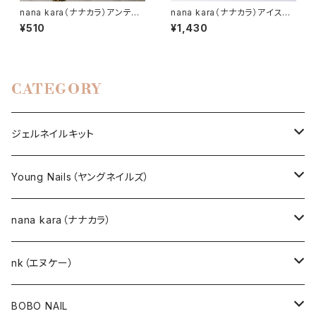
nana kara（ナナカラ）アンティ
nana kara（ナナカラ）アイスオ
ーク メタルパーツ
ーロラストーン タイニー
¥510
¥1,430
CATEGORY
ジェルネイルキット
選べるジェルネイルキット
Young Nails（ヤングネイルズ）
ネイルアート作成キット
BEST SELLERS（ベストセラー）
nana kara（ナナカラ）
KITS（キット）
GEL NAIL
nk（エヌケー）
nana kara [3g] （ナナカラ）
ACRYLIC（アクリル）
NAIL ART
GEL NAIL
BOBO NAIL