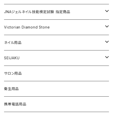
nana kara petit [1g] （ナナカラ プチ）
ACRYLIC POWDER（アクリルパウダー）
ネイルパーツ
3Dジェル
DIP & COLOR ACRYLIC POWDERS
NAIL TIPS
NAIL ART
セット
JNAジェルネイル技能検定試験 指定商品
マグネットジェル
NAIL LIQUID（ネイルリキッド）
ネイルストーンパーツ
ベースジェル
DIP AND COLOR ACRYLIC POWDERS
ネイルパーツ
GEL（ジェル）
NAIL TOOL
NAIL TOOL
単品
クリアジェル
Victorian Diamond Stone
3Dジェル
パウダー
クリアジェル
KITS（キット）
パウダー
SYNERGY GEL（シナジージェル）
ブラシ
フットファイル
ACCESSORIES（アクセサリー）
NAIL PREPS
NAIL PREPS
カラージェル 赤指定色
50粒入り
ネイル用品
ベースジェル
グリッター / ラメ
RESIN SYSTEM STEPS（レジンシステム）
グリッター / ラメ
PRECISION GEL APPLICATORS
ネイルファイル
E-FILE & BITS（電子ファイルとビット）
NAIL POLISH（ネイルポリッシュ）
LED/UVライト
1,440粒入り（大容量）
コリンスキー アクリルブラシ
SEIJAKU
トップジェル
フィルム
MANI・Q（マニキュー）
ネイルチップ
DUST COLLECTOR（集塵機）
YN NAIL POLISH（ネイルポリッシュ）
NAIL ART（ネイルアート）
スノーフレイクシリーズ
浦和工業・ウラワ（URAWA）
SHIRT
サロン用品
フィルインジェル
ネイルシール
1 STEP（ワンステップ）
アート用ツール
CURING LIGHT（硬化ライト）
YN CONVERSIONS（別のヤングネイルズ）
YN ART GLITTERS（アートグリッター）
PREPS & TREATMENTS
ビジューシリーズ
スワロフスキー
T-SHIRT
衛生用品
クリアジェル
3 STEP（スリーステップ）
フットファイル
FILES & BUFFERS（ファイルとバッファー）
YN NAIL POLISH REMOVERS（リムーバー）
YN ART MYLARS（アートマイラー）
BRUSH CAP（ブラシキャップ）
Twinkle Cap（トゥインクルキャップ）
携帯電話用品
プライマー