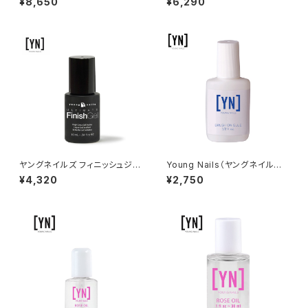
¥8,650
¥6,290
7ml
el（ステインレジスタンストップ
コートジェル）10ml
ヤングネイルズ フィニッシュジェ
Young Nails（ヤングネイルズ）
ル（10ml）
Brush-on Glue（ブラシオング
¥4,320
¥2,750
ルー）15ml