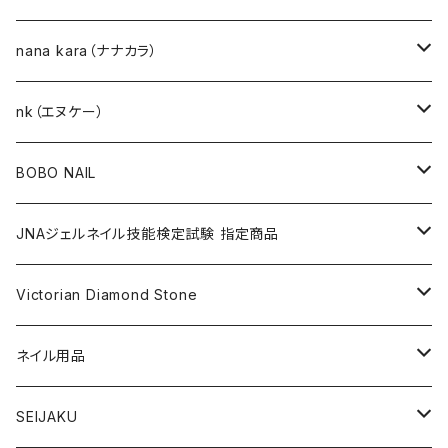
ネイルアート作成キット
BEST SELLERS（ベストセラー）
nana kara（ナナカラ）
KITS（キット）
GEL NAIL
nk（エヌケー）
nana kara [3g] （ナナカラ）
ACRYLIC（アクリル）
NAIL ART
GEL NAIL
BOBO NAIL
nana kara petit [1g] （ナナカラ プチ）
ACRYLIC POWDER（アクリルパウダー）
ネイルパーツ
3Dジェル
DIP & COLOR ACRYLIC POWDERS
NAIL TIPS
NAIL ART
セット
JNAジェルネイル技能検定試験 指定商品
マグネットジェル
NAIL LIQUID（ネイルリキッド）
ネイルストーンパーツ
ベースジェル
DIP AND COLOR ACRYLIC POWDERS
ネイルパーツ
GEL（ジェル）
NAIL TOOL
NAIL TOOL
単品
クリアジェル
Victorian Diamond Stone
3Dジェル
パウダー
クリアジェル
KITS（キット）
パウダー
SYNERGY GEL（シナジージェル）
ブラシ
フットファイル
ACCESSORIES（アクセサリー）
NAIL PREPS
NAIL PREPS
カラージェル 赤指定色
50粒入り
ネイル用品
ベースジェル
グリッター / ラメ
RESIN SYSTEM STEPS（レジンシステム）
グリッター / ラメ
PRECISION GEL APPLICATORS
ネイルファイル
E-FILE & BITS（電子ファイルとビット）
NAIL POLISH（ネイルポリッシュ）
LED/UVライト
1,440粒入り（大容量）
コリンスキー アクリルブラシ
SEIJAKU