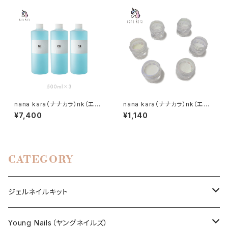
nana kara（ナナカラ）nk（エヌ
nana kara（ナナカラ）nk（エヌ
ケー）ネイルプレップ 500ml 3
ケー）オーロラ ミラーパウダー
¥7,400
¥1,140
本セット
プロ
CATEGORY
ジェルネイルキット
選べるジェルネイルキット
Young Nails（ヤングネイルズ）