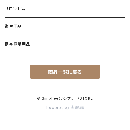
トップジェル
フィルム
MANI・Q（マニキュー）
ネイルチップ
DUST COLLECTOR（集塵機）
YN NAIL POLISH（ネイルポリッシュ）
NAIL ART（ネイルアート）
スノーフレイクシリーズ
浦和工業・ウラワ（URAWA）
SHIRT
サロン用品
フィルインジェル
ネイルシール
1 STEP（ワンステップ）
アート用ツール
CURING LIGHT（硬化ライト）
YN CONVERSIONS（別のヤングネイルズ）
YN ART GLITTERS（アートグリッター）
PREPS & TREATMENTS
ビジューシリーズ
スワロフスキー
T-SHIRT
衛生用品
クリアジェル
3 STEP（スリーステップ）
フットファイル
FILES & BUFFERS（ファイルとバッファー）
YN NAIL POLISH REMOVERS（リムーバー）
YN ART MYLARS（アートマイラー）
BRUSH CAP（ブラシキャップ）
Twinkle Cap（トゥインクルキャップ）
携帯電話用品
プライマー
GEL TOP COATS（トップコートジェル）
BRUSHES（ブラシ）
YN NAIL THINNER（ネイルシンナー）
YN ART CONFETTI（アートコンフェッティ）
ジェルブラシ
CURING LIGHT（硬化ライト）
商品一覧に戻る
FULL COVER TIPS（フルカバーネイルチップ）
YN ART FOILS（アートホイル）
NAIL TIPS（ネイルチップ）
YN METALLIC FOILS（メタリックホイル）
© Simpliee（シンプリー）STORE
IMPLEMENTS（備品）
Powered by
GEL PAINT（ジェルペイント）
MERCH（製品）
YN LIQUID ART（リキッドアート）