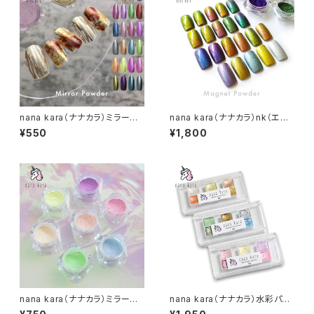
nana kara（ナナカラ）ミラーパ
nana kara（ナナカラ）nk（エヌ
ウダー（全24色）
ケー）マグネットパウダー
¥550
¥1,800
nana kara（ナナカラ）ミラーパ
nana kara（ナナカラ）水彩パレ
ウダー ネオンニュアンスシリー
ット