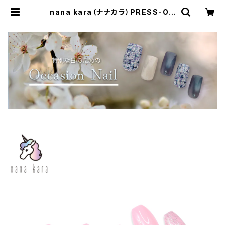
nana kara（ナナカラ）PRESS-ON
NAILS（プレス オン ネイルズ）Musi
c and Beauty | Simpliee（シンプ
リー）STORE