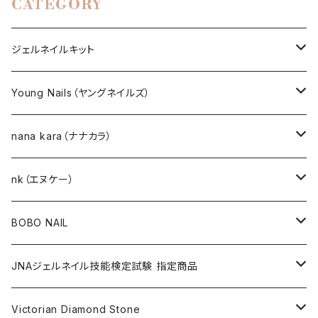
CATEGORY
ジェルネイルキット
選べるジェルネイルキット
Young Nails（ヤングネイルズ）
ネイルアート作成キット
BEST SELLERS（ベストセラー）
nana kara（ナナカラ）
KITS（キット）
GEL NAIL
nk（エヌケー）
nana kara [3g] （ナナカラ）
ACRYLIC（アクリル）
NAIL ART
GEL NAIL
BOBO NAIL
nana kara petit [1g] （ナナカラ プチ）
ACRYLIC POWDER（アクリルパウダー）
ネイルパーツ
3Dジェル
DIP & COLOR ACRYLIC POWDERS
NAIL TIPS
NAIL ART
セット
JNAジェルネイル技能検定試験 指定商品
マグネットジェル
NAIL LIQUID（ネイルリキッド）
ネイルストーンパーツ
ベースジェル
DIP AND COLOR ACRYLIC POWDERS
ネイルパーツ
GEL（ジェル）
NAIL TOOL
NAIL TOOL
単品
クリアジェル
Victorian Diamond Stone