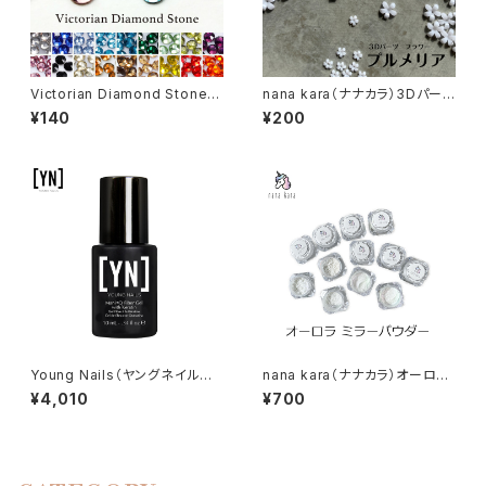
Victorian Diamond Stone
nana kara（ナナカラ）3Dパーツ
（ヴィクトリアン ダイアモンド ス
フラワー プルメリア
¥140
¥200
トーン）50粒入り （カラー：001
～018｜サイズ：SS3／SS5／S
S8／SS10）
Young Nails（ヤングネイルズ）
nana kara（ナナカラ）オーロラ
Mani・Q Fiber Gel with Kera
ミラーパウダー
¥4,010
¥700
tin Bottle（マニキュー ファイバ
ーウィズケラチン ボトルタイプ）1
0ml