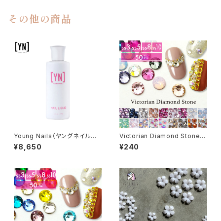
その他の商品
Young Nails（ヤングネイルズ）
Victorian Diamond Stone
Nail Liquid（ネイルリキッド）17
（ヴィクトリアン ダイアモンド ス
¥8,650
¥240
7ml
トーン）50粒入り （カラー：019
～036｜サイズ：SS3／SS5／
SS8／SS10）