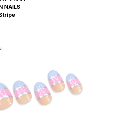
N NAILS
Stripe