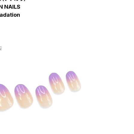
N NAILS
radation