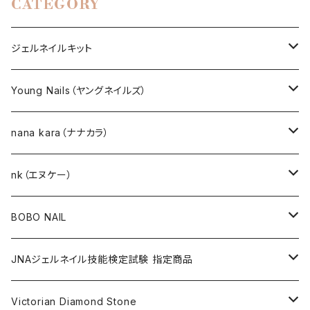
CATEGORY
ジェルネイルキット
選べるジェルネイルキット
Young Nails（ヤングネイルズ）
ネイルアート作成キット
BEST SELLERS（ベストセラー）
nana kara（ナナカラ）
KITS（キット）
GEL NAIL
nk（エヌケー）
nana kara [3g] （ナナカラ）
ACRYLIC（アクリル）
NAIL ART
GEL NAIL
BOBO NAIL
nana kara petit [1g] （ナナカラ プチ）
ACRYLIC POWDER（アクリルパウダー）
ネイルパーツ
3Dジェル
DIP & COLOR ACRYLIC POWDERS
NAIL TIPS
NAIL ART
セット
JNAジェルネイル技能検定試験 指定商品
マグネットジェル
NAIL LIQUID（ネイルリキッド）
ネイルストーンパーツ
ベースジェル
DIP AND COLOR ACRYLIC POWDERS
ネイルパーツ
GEL（ジェル）
NAIL TOOL
NAIL TOOL
単品
クリアジェル
Victorian Diamond Stone