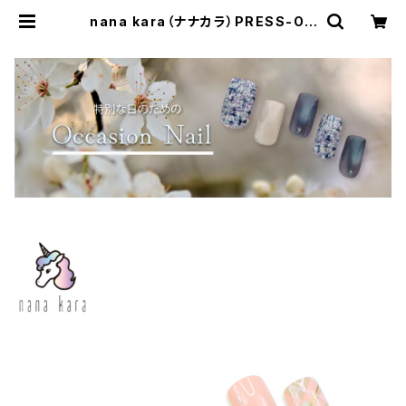
nana kara（ナナカラ）PRESS-ON
NAILS（プレス オン ネイルズ）Prett
y Me | Simpliee（シンプリー）STO
RE