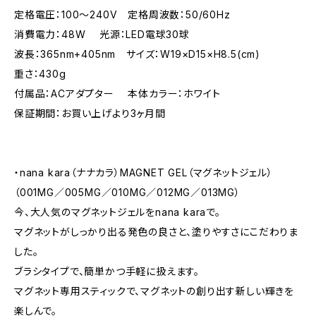
定格電圧：100～240V 定格周波数：50/60Hz
消費電力：48W 光源：LED電球30球
波長：365nm+405nm サイズ：W19×D15×H8.5(cm)
重さ：430g
付属品：ACアダプター 本体カラー：ホワイト
保証期間：お買い上げより3ヶ月間
・nana kara（ナナカラ）MAGNET GEL（マグネットジェル）
（001MG／005MG／010MG／012MG／013MG）
今、大人気のマグネットジェルをnana karaで。
マグネットがしっかり出る発色の良さと、塗りやすさにこだわりま
した。
ブラシタイプで、簡単かつ手軽に扱えます。
マグネット専用スティックで、マグネットの創り出す新しい輝きを
楽しんで。