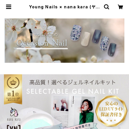
Young Nails × nana kara (ヤン
グネイルズ × ナナカラ) 選べるジェル
ネイルキット（マグネットジェル／専
用スティック付き） | Simpliee（シン
プリー）STORE