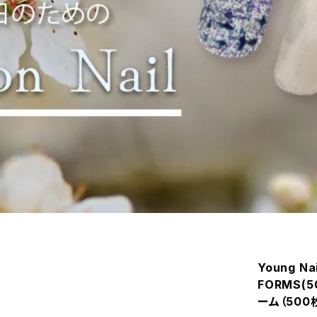
Young N
FORMS(
ーム（500