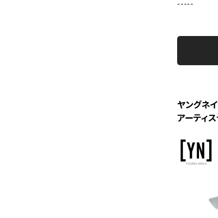
-----
ヤングネ
アーティス